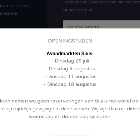
Ingezonden reserveringen via het con
m
an u te horen
r
geaccepteerd.
aliaanse
w
e
T
r
e
p
l
OPENINGSTIJDEN
B
*
e
e
Avondmarkten Sluis:
f
- Dinsdag 28 juli
r
o
- Dinsdag 4 augustus
i
o
- Dinsdag 11 augustus
c
n
- Dinsdag 18 augustus
h
n
t
u
*
en nemen we geen reserveringen aan dus is het enkel op v
m
VERSTUUR BERICHT
en zijn tijdelijk gewijzigd in deze weken. Wij zijn dan op di
m
A
woensdag en donderdag gesloten.
e
l
r
t
*
e