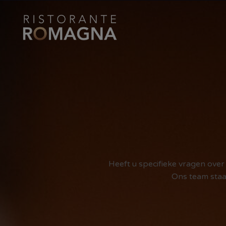
Ga
naar
de
inhoud
Heeft u specifieke vragen ove
Ons team staa