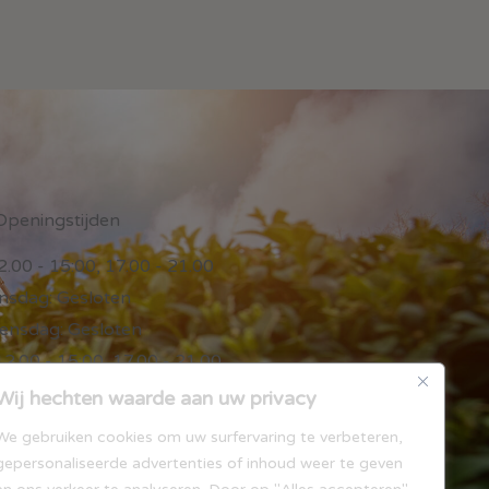
Openingstijden
.00 - 15:00, 17.00 - 21.00
nsdag: Gesloten
nsdag: Gesloten
2.00 - 15:00, 17.00 - 21.00
.00 - 15:00, 17.00 - 21.00
Wij hechten waarde aan uw privacy
.00 - 15:00, 17.00 - 21.00
We gebruiken cookies om uw surfervaring te verbeteren,
00 - 15:00, 17.00 - 21.00
gepersonaliseerde advertenties of inhoud weer te geven