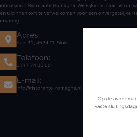
interesse in Ristorante Romagna. We kijken ernaar uit om v
en u binnenkort te verwelkomen voor een onvergetelijke It
ervaring.
Adres:
Kaai 31, 4524 CL Sluis
Telefoon:
0117 74 00 60
E-mail:
info@ristorante-romagna.nl
Op de avondmarkt
vaste sluitingsdag