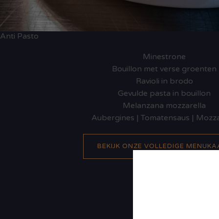
Anti Pasto
Minestrone
Bouillon met verse groenten
Ravioli in brodo
Gevulde pasta in bouillon
Melanzana mozzarella
Aubergines | Tomatensaus | Mozza
BEKIJK ONZE VOLLEDIGE MENUKA