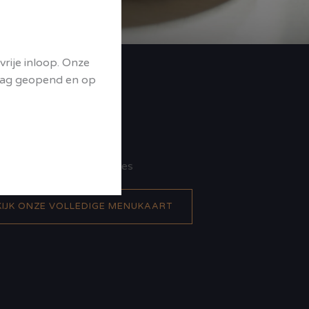
rije inloop. Onze
nsdag geopend en op
Funghi
Champignons
Salami
Salami
Napolitana
Ansjovis | Kappertjes
KIJK ONZE VOLLEDIGE MENUKAART