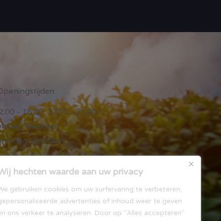
Openingstijden
.00 - 15:00, 17.00 - 21.00
nsdag: Gesloten
nsdag: Gesloten
2.00 - 15:00, 17.00 - 21.00
.00 - 15:00, 17.00 - 21.00
Wij hechten waarde aan uw privacy
.00 - 15:00, 17.00 - 21.00
We gebruiken cookies om uw surfervaring te verbeteren,
00 - 15:00, 17.00 - 21.00
gepersonaliseerde advertenties of inhoud weer te geven
en ons verkeer te analyseren. Door op "Alles accepteren"